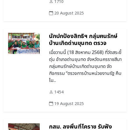
1710
20 August 2025
นักปกป้องสิทธิฯ กลุ่มฅนรักษ์
บ้านเกิดด่านขุนทด ตรวจ
การบ้านหน่วยงานรัฐ คืบไม่คืบ
เมื่อวานนี้ (18 สิงหาคม 2568) ที่วัดสระขี้
แก้ปัญหาระเบิดเปิดอุโมงค์เห
ตุ่น อำเภอด่านขุนทด จังหวัดนครราชสีมา
มืองโปแตช เตรียมตะลุยบล็อก
กลุ่มฅนรักษ์บ้านเกิดด่านขุนทด จัด
ก่อนบ้านบึ้มครั้งที่ 3 ยื่น
กิจกรรม “ตรวจการบ้านหน่วยงานรัฐ คืบ
หนังสือต่อนายอำเภอ-ร้อง
ไม...
ทุกข์ต่อ สภ.ด่านขุนทด เอาผิด
บริษัทตาม พ.ร.บ.อาวุธปืนฯ
1454
19 August 2025
กสม. ลงพื้นที่โคราช รับฟัง