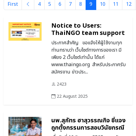
First
4
5
6
7
8
9
10
11
12
Notice to Users:
ThaiNGO team support
only thaingo.org and
ประกาศสำคัญ ขอแจ้งให้ผู้ใช้งานทุก
thaingo.in.th
ท่านทราบว่า เว็บไซต์ทางการของเรา มี
เพียง 2 เว็บไซต์เท่านั้น ได้แก่
www.thaingo.org สำหรับประกาศรับ
สมัครงาน ข่าวประ...
2423
22 August 2025
นพ.สุภัทร ฮาสุวรรณกิจ ชี้แจง
ถูกตั้งกรรมการสอบวินัยกรณี
จัดซื้อ ATK ช่วงโควิด-19