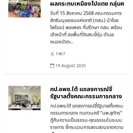
ผลกระทบเหมืองโปแตช กลุ่มฅ
นรักษ์บ้านเกิดด่านขุนทด ร้อง
วันที่ 15 สิงหาคม 2568 คณะกรรมการ
ยับยั้งการใช้ระเบิด
สิทธิมนุษยชนแห่งชาติ (กสม.) นำโดย
ไพโรจน์ พลเพชร ที่ปรึกษา กสม. พร้อม
เจ้าหน้าที่ ลงพื้นที่วัดสระขี้ตุ่น ตำบล
หนองบัวตะ...
1467
19 August 2025
กป.อพช.ใต้ แถลงการณ์จี้
รัฐบาลตั้งคณะกรรมการกลาง
ทบทวนคดี “นพ.สุภัทร” กู้คืน
กป.อพช.ใต้ แถลงการณ์จี้รัฐบาลตั้งคณะ
ความเป็นธรรม-คุณธรรมใน
กรรมการกลาง ทบทวนคดี “นพ.สุภัทร”
ระบบราชการ
กู้คืนความเป็นธรรม-คุณธรรมในระบบ
ราชการ ชี้กระบวนการสอบสวนขาดความ