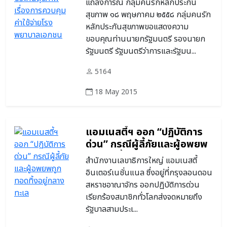
แถลงการณ์ กลุ่มคนรักหลักประกัน
เอกชน
สุขภาพ ๑๘ พฤษภาคม ๒๕๕๘ กลุ่มคนรัก
หลักประกันสุขภาพขอแสดงความ
ขอบคุณท่านนายกรัฐมนตรี รองนายก
รัฐมนตรี รัฐมนตรีว่าการและรัฐมน...
5164
18 May 2015
แอมเนสตี้ฯ ออก “ปฏิบัติการ
ด่วน” กรณีผู้ลี้ภัยและผู้อพยพ
ถูกทอดทิ้งอยู่กลางทะเล
สำนักงานเลขาธิการใหญ่ แอมเนสตี้
อินเตอร์เนชั่นแนล ซึ่งอยู่ที่กรุงลอนดอน
สหราชอาณาจักร ออกปฏิบัติการด่วน
เรียกร้องสมาชิกทั่วโลกส่งจดหมายถึง
รัฐบาลสามประเ...