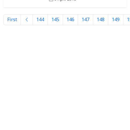
First
144
145
146
147
148
149
1
About
เว็บไทยเอ็นจีโอ สนับสนุนการใช้สัญญาอนุญาตครีเอทีฟคอมมอนส์
และเผยแพร่แนวคิดวัฒนธรรมเสรี เนื้อหาในเว็บไซต์ไทยเอ็นจีโอดอท
โออาจี ท่านสามารถเอาไปใช้งานได้เลยโดยไม่ต้องขออนุญาต เพียง
ท่านระบุที่มาและห้ามทำการค้า
ThaiNGO Team