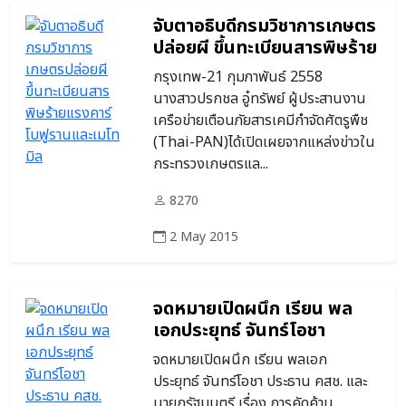
จับตาอธิบดีกรมวิชาการเกษตร
ปล่อยผี ขึ้นทะเบียนสารพิษร้าย
แรงคาร์โบฟูรานและเมโทมิล
กรุงเทพ-21 กุมภาพันธ์ 2558
นางสาวปรกชล อู๋ทรัพย์ ผู้ประสานงาน
เครือข่ายเตือนภัยสารเคมีกำจัดศัตรูพืช
(Thai-PAN)ได้เปิดเผยจากแหล่งข่าวใน
กระทรวงเกษตรแล...
8270
2 May 2015
จดหมายเปิดผนึก เรียน พล
เอกประยุทธ์ จันทร์โอชา
ประธาน คสช. และนายก
จดหมายเปิดผนึก เรียน พลเอก
รัฐมนตรี
ประยุทธ์ จันทร์โอชา ประธาน คสช. และ
นายกรัฐมนตรี เรื่อง การคัดค้าน