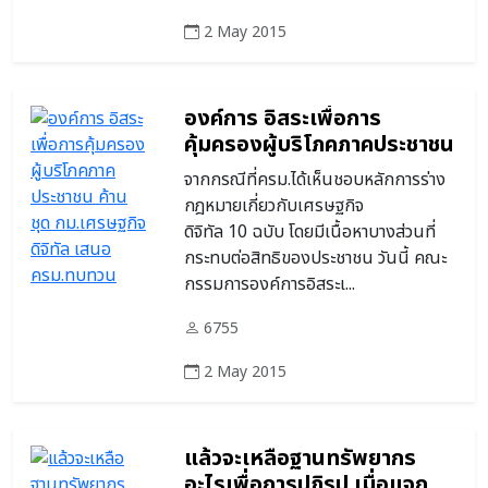
2 May 2015
องค์การ อิสระเพื่อการ
คุ้มครองผู้บริโภคภาคประชาชน
ค้าน ชุด กม.เศรษฐกิจดิจิทัล
จากกรณีที่ครม.ได้เห็นชอบหลักการร่าง
เสนอ ครม.ทบทวน ชี้ขาดการ
กฎหมายเกี่ยวกับเศรษฐกิจ
คุ้มครองผู้บริโภค ปชช.ควรมี
ดิจิทัล 10 ฉบับ โดยมีเนื้อหาบางส่วนที่
ส่วนร่วมในการออกกฎหมาย
กระทบต่อสิทธิของประชาชน วันนี้ คณะ
กรรมการองค์การอิสระเ...
6755
2 May 2015
แล้วจะเหลือฐานทรัพยากร
อะไรเพื่อการปฏิรูป เมื่อแจก