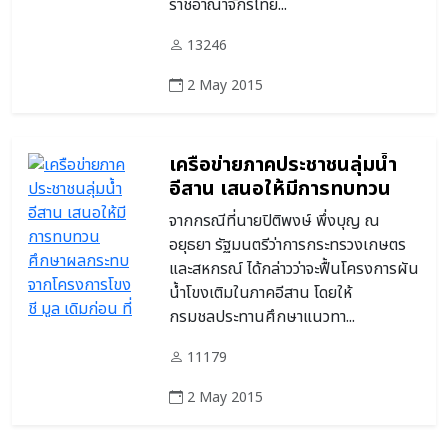
ราชอาณาจักรไทย...
13246
2 May 2015
เครือข่ายภาคประชาชนลุ่มน้ำ
อีสาน เสนอให้มีการทบทวน
ศึกษาผลกระทบจากโครงการ
จากกรณีที่นายปิติพงษ์ พึ่งบุญ ณ
โขง ชี มูล เดิมก่อน ที่รัฐจะผลัก
อยุธยา รัฐมนตรีว่าการกระทรวงเกษตร
ดันโครงการโขง เลย ชี มูล
และสหกรณ์ ได้กล่าวว่าจะฟื้นโครงการผัน
น้ำโขงเติมในภาคอีสาน โดยให้
กรมชลประทานศึกษาแนวทา...
11179
2 May 2015