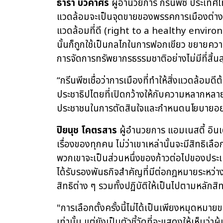
ธารา บัวคำศรี
ผู้อำนวยการ กรีนพีซ ประเทศไท
แวดล้อมจะเป็นจุดขายของพรรคการเมืองต่าง ๆ ห
แวดล้อมที่ดี (right to a healthy environ
นั้นก็ถูกใช้เป็นกลไกในการฟอกเขียว ขยายควา
การจัดการทรัพยากรธรรมชาติอย่างไม่มีที่สิ้น
“กรีนพีซเชื่อว่าการเมืองที่ทำให้สิ่งแวดล้
ประชาธิปไตยที่เปิดกว้างให้กับความหลากหลาย
ประชาชนในการตัดสินใจและกำหนดนโยบายอย่
ปิยนุช โคตรสาร
ผู้อำนวยการ แอมเนสตี้ อินเ
เรื่องของทุกคน ไม่ว่าเขาเหล่านั้นจะมีสิทธิเล
พวกเขาจะเป็นส่วนหนึ่งของก้าวต่อไปของประเท
ได้รับรองพันธกิจสำคัญที่มีต่อกฎหมายระหว่
สิทธิต่าง ๆ รวมทั้งปฏิบัติให้เป็นไปตามหลักส
"การเลือกตั้งครั้งนี้ไม่ได้เป็นเพียงหมุดห
เท่านั้น แต่ยังเป็นตัวชี้วัดที่จะแสดงให้เห็น