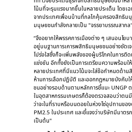
ที่ทำวิจัยประเด็นธุรกิจกับสิทธิมนุษยชนมาหลาย
โน้มที่จะรุนแรงมากขึ้นในหลายประเด็น โดยเฉ
จากประเทศเพื่อนบ้านที่กลไกคุ้มครองสิทธิมน
มนุษยชนกำลังกลายเป็น
"จรรยาบรรณสากล"
“จึงอยากให้พรรคการเมืองต่าง ๆ เสนอนโยบ
อยู่บนฐานการเคารพสิทธิมนุษยชนอย่างชัดเจน
โปร่งใสซึ่งก็จะเพิ่มพลังของผู้บริโภคในการ
แข่งขัน อีกทัั้งยังเป็นการเตรียมความพร้อมใ
หลายประเทศที่มีแนวโน้มจะใส่ข้อกำหนดด้าน
ห้ามการเลือกปฏิบัติ และออกกฎหมายบังคับใ
ชนอย่างรอบด้านตามหลักการชี้แนะ UNGP ตลอ
ในอุตสาหกรรมเกษตรก็ต้องตรวจสอบว่าตนมีส
ว่าจะในที่ราบหรือบนดอยในห่วงโซ่อุปทานของต
PM2.5 ในประเทศ และชี้แจงว่าบริษัทมีมาต
เป็นต้น"