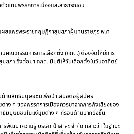
ย ต่อตัวแทนพรรคการเมืองและสาธารณชน
เผยแพร่พระราชกฤษฎีกายุบสภาผู้แทนราษฎร พ.ศ.
กงานคณะกรรมการการเลือกตั้ง
(กกต.) ต้องจัดให้มีการ
นยุบสภา ซึ่งต่อมา กกต. มีมติให้วันเลือกตั้งในวันอาทิตย์
ยด้านสิทธิมนุษยชนเพื่อนำเสนอต่อผู้สมัคร
บายต่าง ๆ ของพรรคการเมืองควรมาจากการฟังเสียงของ
ิมนุษยชนในแง่มุมต่าง ๆ ที่รอบด้านมากยิ่งขึ้น
ารพัฒนาความรู้ บริษัท ป่าสาละ จำกัด กล่าวว่า
ในฐานะ