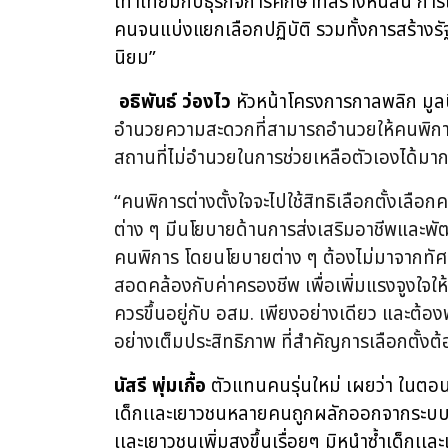
เท่าเทียมกับธุรกิจการศึกษาที่สร้างหนี้สิน ก
คนจนแบ่งแยกเลือกปฏิบัติ รวมทั้งการสร้าง
นิยม”
อธิพันธ์ ว่องไว
หัวหน้าโครงการกาลพลิก มูล
อำนวยความสะดวกที่สามารถอำนวยให้คนพิการ
สถานที่ไม่อำนวยในการช่วยเหลือตัวเองได้ม
“คนพิการต่างตั้งใจจะไปใช้สิทธิเลือกตั้งเลื
ต่าง ๆ มีนโยบายด้านการส่งเสริมอาชีพและพั
คนพิการ โดยนโยบายต่าง ๆ ต้องไม่มาจากทัศน
สอดคล้องกับค่าครองชีพ เพื่อเพิ่มแรงจูงใจให้
ควรขึ้นอยู่กับ อสม. เพียงอย่างเดียว และต
อย่างเต็มประสิทธิภาพ ที่สำคัญการเลือกตั้ง
นัสรี พุ่มเกื้อ
ตัวแทนคนรุ่นใหม่ เผยว่า ในตอน
เด็กเเละเยาวชนหลายคนถูกผลักออกจากระบบกา
เเละเยาวชนเพิ่มสูงขึ้นเรื่อยๆ มิหนำซ้ำเด็กเเละ