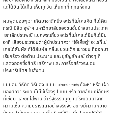
ศิลปะ เสื้อผ้าอาภรณ์ ฯลฯ มองไปไหน ฟังเสียงใคร ก็ล้วน
แต่ได้ยิน ได้เห็น เห็นทุกวัน เห็นทุกที่ ทุกแห่งหน
ผมพูดบ่อยๆ ว่า เกิดมาชาติหนึ่ง อะไรที่ไม่เคยคิด ก็ได้คิด
กรณี นิสิต จุฬาฯ มหาวิทยาลัยของชนชั้นนำสยามประเทศ
ยกเลิกประเพณี แบกพระเกี้ยว อะไรที่ไม่เคยได้ยินก็ได้ยิน
อาทิ เสียงประชาชนด่าผู้นำประเทศว่า “ไอ้เหี้ยตู่” อะไรที่ไม่
เคยได้สัมผัส ก็ได้สัมผัส คลื่นขบวนเด็ก เยาวชน ที่ออกมา
เรียกร้อง ต่อต้าน ประณาม และ ชูสัญลักษณ์ ต่างๆ ที่
แสดงออกซึ่งสิทธิ เสรีภาพ และ การรื้อสร้างระบอบ
ประชาธิปไตย ในสังคม
แน่นอน วิธีคิด วิธีมอง แบบ
ก็จะหา หรือ เฝ้า
Cultural Study
มองต่อว่า ระบอบไม่ใช่เรื่องรูปแบบ หรือ ลายลักษณ์อักษร
ที่เขียน และยกใส่พาน ว่า รัฐธรรมนูญ แต่ระบอบมาจาก
ความเชื่อ ความปรารถนาอย่างจริงจัง อย่างมีความหมาย