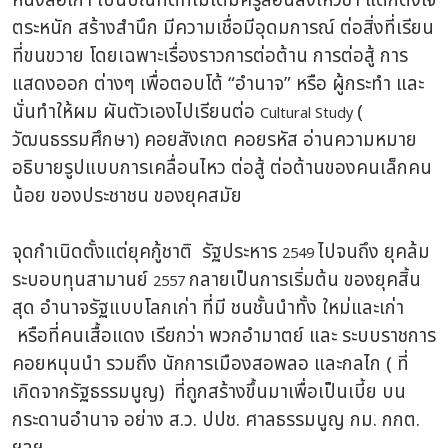
หนังสือเก่า เป็นบัณฑิตที่ไม่ได้มีครูสอนสั่งให้วิชา แต่ก็ตั้งใจ
ตระหนัก สร้างสำนึก มีความเชื่อมีอุดมการณ์ ต่อสิ่งที่เรียน
ที่ขนขวาย โดยเฉพาะเรื่องราวการต่อต้าน การต่อสู้ การ
แสดงออก ต่างๆ เพื่อตอบโต้ “อำนาจ” หรือ ผู้กระทำ และ
นั่นทำให้ผม ผันตัวเองไปเรียนต่อ
(
Cultural Study
วัฒนธรรมศึกษา) คอยสังเกต คอยรหัส อ่านความหมาย
อธิบายรูปแบบการเคลื่อนไหว ต่อสู้ ต่อต้านของคนเล็กคน
น้อย ของประชาชน ของยุคสมัย
จุดกำเนิดตั้งแต่ยุคกู้ชาติ รัฐประหาร
ไปจนถึง ยุคล้ม
2549
ระบอบทุนสามานย์
กลายเป็นการเริ่มต้น ของยุคสิ้น
2557
สุด อำนาจรัฐแบบโลกเก่า ที่มี ชนชั้นนำทั้ง ใหม่และเก่า
หรือที่คนเสื้อแดง เรียกว่า พวกอำมาตย์ และ ระบบราชการ
คอยหนุนนำ รวมถึง นักการเมืองสอพลอ และกลไก ( ที่
เกิดจากรัฐธรรมนูญ) ที่ถูกสร้างขึ้นมาเพื่อเป็นเบี้ย บน
กระดานอำนาจ อย่าง ส.ว. ปปช. ศาลธรรมนูญ กม. กกต.