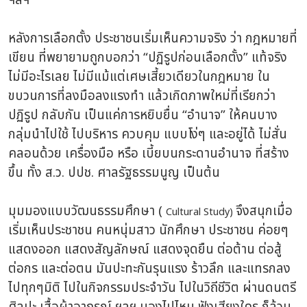
ฯลฯ
หลังการเลือกตั้ง ประชาชนเริ่มเห็นความจริง ว่า กฎหมายที่
เขียน ที่พยายามถูกบอกว่า “ปฏิรูปก่อนเลือกตั้ง” แท้จริง
ไม่มีอะไรเลย ไม่มีแม้แต่เศษเสี้ยวเดียวในกฎหมาย ใน
ขบวนการที่ลงมือลงแรงทำ แล้วเกิดภาพใหม่ที่เรียกว่า
ปฏิรูป กลับกัน เป็นแค่การหยิบยื่น “อำนาจ” ให้คนบาง
กลุ่มนำไปใช้ ไปบริหาร ควบคุม แบบโง่ๆ และอยู่ได้ ไม่สั่น
คลอนด้วย เครื่องมือ หรือ เบี้ยบนกระดานอำนาจ ที่สร้าง
ขึ้น ทั้ง ส.ว. ปปช. ศาลรัฐธรรมนูญ เป็นต้น
มุมมองแบบวัฒนธรรมศึกษา (
จึงสนุกเมื่อ
Cultural Study)
เริ่มเห็นประชาชน คนหนุ่มสาว นักศึกษา ประชาชน ค่อยๆ
แสดงออก แสดงสัญลักษณ์ แสดงจุดยืน ต่อต้าน ต่อสู้
ต่อกร และต่อตน มันปะทะกันรุนแรง ร้าวลึก และแทรกลง
ไปทุกๆมิติ ไปในกิจกรรมประจำวัน ไปในวิถีชีวิต ผ่านดนตรี