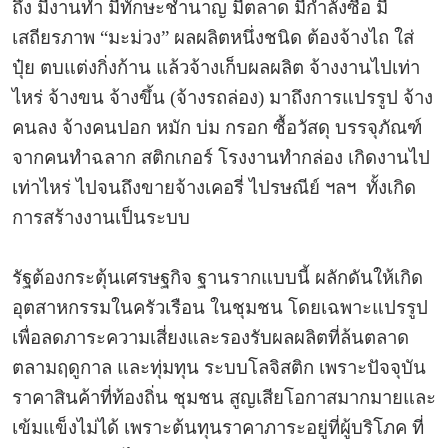
ถึง มีงานทำ มีทักษะชำนาญ มีตลาด มีกำลังซื้อ มี
เสถียรภาพ “มะม่วง” ผลผลิตหนึ่งชนิด ต้องจ้างไถ ใส่
ปุ๋ย ตบแต่งกิ่งก้าน แล้วจ้างเก็บผลผลิต จ้างงานไปเท่า
ไหร่ จ้างขน จ้างขึ้น (จ้างรถล่อง) มาถึงการแปรรูป จ้าง
คนลง จ้างคนปอก หมัก บ่ม กรอก ซื้อวัสดุ บรรจุภัณฑ์
จากคนทำฉลาก สติกเกอร์ โรงงานทำกล่อง เกิดงานไป
เท่าไหร่ ไปจนถึงขายจ้างเคอรี่ ไปรษณีย์ ฯลฯ ทั้งเกิด
การสร้างงานเป็นระบบ
รัฐต้องกระตุ้นเศรษฐกิจ ฐานรากแบบนี้ ผลักดันให้เกิด
อุตสาหกรรมในครัวเรือน ในชุมชน โดยเฉพาะแปรรูป
เพื่อลดภาระความเสี่ยงและรองรับผลผลิตที่ล้นตลาด
ตลามฤดูกาล และทุ่มทุน ระบบโลจิสติก เพราะปัจจุบัน
ราคาสินค้าที่ท้องถิ่น ชุมชน สูญเสียโอกาสมากมายและ
เข้มแข็งไม่ได้ เพราะต้นทุนราคาภาระอยู่ที่ผู้บริโภค ที่