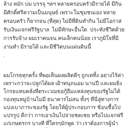
ล้าง หมัก บ่ม บรรจุ ฯลฯ หลายครอบครัวมีรายได้ มีกิน
มีศักดิ์ศรีความเป็นมนุษย์ เพราะในชุมชนเอง หลาย
ครอบครัว ก็ยากจน (ที่สุด) ไม่มีที่ดินทำกิน ไม่มีโอกาส
รับเงินแจกฟรีรัฐบาล ไม่มีทักษะอื่นใด ประทังชีวิตด้วย
การรับจ้าง ผมเราคนจน คนเล็กคนน้อย เราภูมิใจที่มี
งานทำ มีรายได้ และมีชีวิตบนแผ่นดินนี้
.
ผมโกรธทุกครั้ง ที่พอเห็นผลผลิตดีๆ ถูกเททิ้ง อย่างไร้ค่า
เพราะกว่าจะปลูกได้ผล เฝ้าทนุถนอม นานปี และผมยิ่ง
โกรธแทบคลั่งที่ตระเวณขอกู้ยืมแหล่งทุนของรัฐไม่ได้
กองทุนหมู่บ้านไม่มี ธนาคารไม่สน ทั้งๆ ที่นี่ลู่ทางการ
แบ่งเบาภาระของรัฐ โดยให้ผู้ประกอบการ ช้อนซื้อไป
แปรรูป ดีกว่า การเอาเงินไปจ่ายชดเชย หรือไปแจกฟรี
แก่เกษตรกร บางที ที่ใครๆมักพูด ว่า เราต้องการผู้นำ