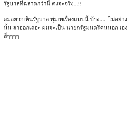
รัฐบาลที่ฉลาดกว่านี้ คงจะจริง...
!!
ผมอยากเห็นรัฐบาล ทุ่มเทเรื่องแบบนี้ บ้าง.... ไม่อย่าง
นั้น ลาออกเถอะ ผมจะเป็น นายกรัฐมนตรีคนนอก เอง
ฮี่ๆๆๆๆ
About
เว็บไทยเอ็นจีโอ สนับสนุนการใช้สัญญาอนุญาตครีเอทีฟคอมมอนส์
และเผยแพร่แนวคิดวัฒนธรรมเสรี เนื้อหาในเว็บไซต์ไทยเอ็นจีโอดอท
โออาจี ท่านสามารถเอาไปใช้งานได้เลยโดยไม่ต้องขออนุญาต เพียง
ท่านระบุที่มาและห้ามทำการค้า