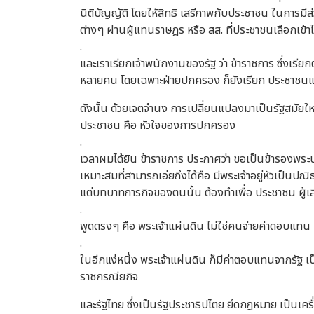
นิติบัญญัติ โดยให้สิทธิ เสรีภาพกับประชาชน ในการมีส
ต่างๆ ผ่านผู้แทนราษฎร หรือ สส. ที่ประชาชนเลือกเข้า
.
และเราเรียกเจ้าพนักงานของรัฐ ว่า ข้าราชการ ซึ่งเรี
หลายคน โดยเฉพาะฝ่ายปกครอง ก็ยังเรียก ประชาชนแบ
ดังนั้น ด้วยเจตจำนง การเปลี่ยนแปลงมาเป็นรัฐสมัย
ประชาชน คือ หัวใจของการปกครอง
.
เวลาผมได้ยิน ข้าราชการ ประกาศว่า ขอเป็นข้ารองพระบาท ห
เหมาะสมที่สามารถเอ่ยถึงได้คือ มีพระเจ้าอยู่หัวเป็นป
แต่บทบาทภารกิจของตนนั้น ต้องทำเพื่อ ประชาชน ผู้เสีย
.
พูดตรงๆ คือ พระเจ้าแผ่นดิน ไม่ใช่คนจ่ายค่าตอบแทน ค่
.
ในอีกแง่หนึ่ง พระเจ้าแผ่นดิน ก็มีค่าตอบแทนจากรัฐ เ
ราชกรณียกิจ
และรัฐไทย ซึ่งเป็นรัฐประชาธิปไตย ยึดกฎหมาย เป็นเ