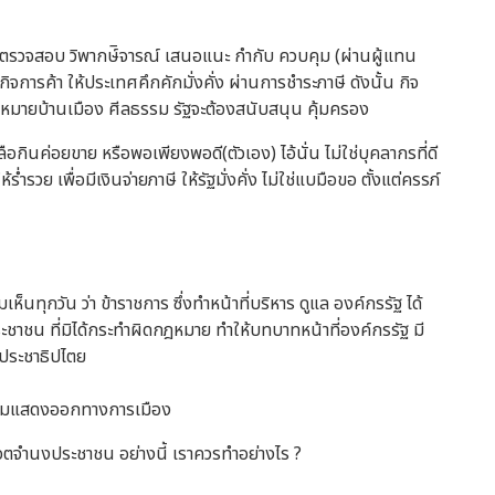
 ตรวจสอบ วิพากษ์ิจารณ์ เสนอแนะ กำกับ ควบคุม (ผ่านผู้แทน
การค้า ให้ประเทศคึกคักมั่งคั่ง ผ่านการชำระภาษี ดังนั้น กิจ
ดกฎหมายบ้านเมือง ศีลธรรม รัฐจะต้องสนับสนุน คุ้มครอง
เหลือกินค่อยขาย หรือพอเพียงพอดี(ตัวเอง) ไอ้นั่น ไม่ใช่บุคลากรที่ดี
ำรวย เพื่อมีเงินจ่ายภาษี ให้รัฐมั่งคั่ง ไม่ใช่แบมือขอ ตั้งแต่ครรภ์
มเห็นทุกวัน ว่า ข้าราชการ ซึ่งทำหน้าที่บริหาร ดูแล องค์กรรัฐ ได้
ระชาชน ที่มิได้กระทำผิดกฎหมาย ทำให้บทบาทหน้าที่องค์กรรัฐ มี
ประชาธิปไตย
ชุมนุมแสดงออกทางการเมือง
จตจำนงประชาชน อย่างนี้ เราควรทำอย่างไร ?