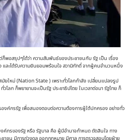
ก็พอสรุปๆได้ว่า ความสัมพันธ์ของประชาชนกับ รัฐ เป็น เรื่อง
ง และได้รับความยินยอมพร้อมใจ สวามิภักดิ์ จากผู้คนจำนวนหนึ่ง
ัฐสมัยใหม่ (Nation State ) เพราะทั่วโลกกำลัง เปลี่ยนแปลงรูป
ทั่วโลก ก็พยายามจะเป็นรัฐ ประชาธิปไตย ในเวลาต่อมา รัฐไทย ก็
ารองค์กรรัฐ เพื่อสนองตอบต่อความต้องการผู้ใต้ปกครอง อย่างทั่ว
ารองค์กรของรัฐ หรือ รัฐบาล คือ ผู้มีอำนาจกำหนด ตัดสินใจ ทาง
ประชาชน มีการถ่วงดุล ออกกฎหมาย มีศาล การตรวจสอบโดยฝ่าย