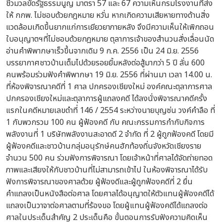
ชีวมวลขัดรัฐธรรมนูญ มาตรา 57 และ 67 ความเห็นกรมโรงงานที่ส่ง
ให้ กกพ. ไม่ชอบด้วยกฎหมาย หวั่น หากเกิดความเสียหายทางด้านสิ่ง
แวดล้อมเกิดขึ้นยากแก่การเยียวยาภายหลัง จึงมีความเห็นให้เพิกถอน
ใบอนุญาตฯที่ไม่ชอบด้วยกฎหมาย ตุลาการเจ้าของสำนวนสั่งเลื่อนนัด
อ่านคำพิพากษาเร็วขึ้นจากเดิม 9 ก.ค. 2556 เป็น 24 มิ.ย. 2556
บรรยากาศชาวบ้านเต็มไปด้วยรอยยิ้มหลังต่อสู้มากว่า 5 ปี ลั่น 600
คนพร้อมร่วมฟังคำพิพากษา 19 มิ.ย. 2556 ที่ผ่านมา เวลา 14.00 น.
ที่ห้องพิจารณาคดีที่ 1 ศาล ปกครองเชียงใหม่ องค์คณะตุลาการศาล
ปกครองเชียงใหม่และตุลาการผู้แถลงคดี ได้ลงนั่งพิจารณาคดีครั้ง
แรกในคดีหมายเลขดำที่ 146 / 2554 ระหว่างนายบุญซ่น วงค์คำลือ ที่
1 กับพวกรวม 100 คน ผู้ฟ้องคดี กับ คณะกรรมการกำกับกิจการ
พลังงานที่ 1 บริษัทพลังงานสะอาดดี 2 จำกัด ที่ 2 ผู้ถูกฟ้องคดี โดยมี
ผู้ฟ้องคดีและชาวบ้านกลุ่มอนุรักษ์คนฮักท้องถิ่นจังหวัดเชียงราย
จำนวน 500 คน ร่วมฟังการพิจารณา โดยเจ้าหน้าที่ศาลได้จัดถ่ายทอด
ภาพและเสียงให้กับชาวบ้านที่ไม่สามารถเข้าไป ในห้องพิจารณาได้รับ
ฟังการพิจารณาของศาลด้วย ผู้ฟ้องดีและผู้ถูกฟ้องคดีที่ 2 ยื่น
คำแถลงเป็นหนังสือต่อศาล โดยศาลได้อนุญาตให้ตัวแทนผู้ฟ้องคดีได้
แถลงเป็นวาจาต่อศาลตามที่ร้องขอ โดยผู้แทนผู้ฟ้องคดีได้แถลงต่อ
ศาลในประเด็นสำคัญ 2 ประเด็นคือ ขั้นตอนการรับฟังความคิดเห็น