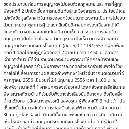
ของประชาชนก่อนการอนุญาตฯไม่ชอบด้วยกฎหมาย และ การที่ผู้ถูก
ฟ้องคดีที่ 2 ปกปิดเรื่องการถมดินทับลำเหมืองสาธารณะประโยชน์โดย
ไม่แจ้งข้อมูลดังกล่าวในการขอออกใบอนุญาตโรงงานเป็นการไม่ชอบ
ด้วยกฎหมาย
ตุลาการผู้แถลงคดี(อธิบดีศาลปกครองเชียงใหม่)ได้
แถลงด้วยวาจาต่อองค์คณะโดยมีความเห็นว่า กระบวนการออกใบ
อนุญาตฯ เป็นไปโดยไม่ชอบด้วยกฎหมาย จึงเห็นว่าควรเพิกถอนใบ
อนุญาตประกอบกิจการโรงงานที่ (สขร.5)02-119/2553 ที่ผู้ถูกฟ้อง
คดีที่ 1 ออกให้กับผู้ถูกฟ้องคดีที่ 2 จากนั้นเวลา 14.50 น. ตุลาการ
เจ้าของสำนวนได้อ่านรายงานกระบวนพิจารณาให้คู่กรณีทราบและ
อนุญาตให้บุคคลที่ร่วมฟังการพิจารณาคดีครั้งแรกร่วมรับฟังได้ โดย
ศาลได้ให้เลื่อนการอ่านผลของคำพิพากษาให้เร็วขึ้นจากนัดเดิมวันที่ 9
กรกฎาคม 2556 เป็นวันที่ 24 มิถุนายน 2556 เวลา 11.00 น. ณ
ห้องพิจารณาคดีที่ 1 ศาลปกครองเชียงใหม่ โดย หลังจากเสร็จสิ้นการ
พิจารณาคดีชาวบ้านที่ร่วมรับฟังต่างส่งเสียงยินดีบางคน ถึงกับหลั่ง
น้ำตาด้วยความดีใจ นางสุพรรณี แสงอรุณ ผู้ฟ้องคดีที่ 3 กล่าวว่า “นับ
ตั้งแต่เริ่มต้นการคัดค้านการก่อสร้างโรงไฟฟ้าฯ ชาวบ้านจำนวนกว่า
30 คนถูกฟ้องร้องดำเนินคดีทั้งทางแพ่งและอาญา การที่ศาลมีความ
เห็นให้เพิกถอนใบอนุญาตประกอบกิจการโรงงานในวันนี้รู้สึก ดีใจ
และเป็นกำลังใจที่ดีให้กับกลุ่มอนุรักษ์คนฮักท้องถิ่นที่ต่อสู้เพื่อปก