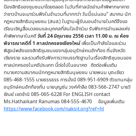
ป้องสิทธิของชุมชนมาโดยตลอด ในวันที่ศาลนัดอ่านคำพิพากษาคาด
ว่าชาวบ้านจะมาร่วมฟังในจำนวนที่มากกว่า วันนี้แน่นอน” สมาคม นัก
กฎหมายสิทธิมนุษยชน (สนส.) ในฐานะผู้รับมอบอำนาจในคดีจึงขอ
เรียนเชิญสื่อมวลชนและบุคคลที่สนใจเข้าร่วม รับฟังการอ่านผลแห่ง
คำพิพากษาในคดี
วันที่
24 มิถุนายน 2556 เวลา 11.00 น. ณ ห้อง
พิจารณาคดีที่ 1 ศาลปกครองเชียงใหม่
เพื่อเป็นกำลังใจและร่วม
พิสูจน์พลังของสิทธิชุมชนของกลุ่มอนุรักษ์คนฮักท้อง ถิ่นจังหวัด
เชียงราย และรวมถึงรับฟังการวางบรรทัดฐานในเรื่องสิทธิชุมชนของ
ศาลปกครองในคดีประเภท นี้ต่อไปในอนาคต ติดต่อเพิ่มเติม
ทนายความสมาคมนักกฎหมายสิทธิมนุษยชน นายพนม บุตะเขียว
085-468-1555 นายธรรธรร การมั่งมี 089-951-6909 ตัวแทนกลุ่ม
อนุรักษ์คนฮักท้องถิ่น นายบุญซ่น วงค์คำลือ 083-566-2747 นายวิ
ชัณย์ เขตชำนิ 085-065-6228 For ENGLISH contact
Ms.Hathaikant Ranumas 084-555-4670 ข้อมูลเพิ่มเติม
https://www.facebook.com/naksit.org?ref=hl