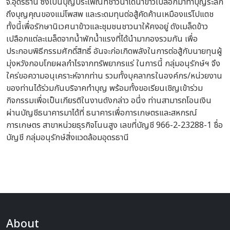
จ.อุดรธานี ซึ่งเป็นบุญประเพณีที่ชาวนาได้นำข้าวเปลือกมาทำบุญระลึก
ถึงบุญคุณของแม่โพสพ และระดมทุนต่อสู้คัดค้านเหมืองแร่โปแตช
ทั้งนี้เพื่อรักษานิเวศนาข้าวและชุมชนชาวนาให้คงอยู่ ดังเมล็ดข้าว
เปลือกแต่ละเมล็ดจากน้ำพักน้ำแรงที่ได้นำมากองรวมกัน เพื่อ
ประกอบพิธีกรรมศักดิ์สิทธิ์ อันจะก่อเกิดพลังในการต่อสู้กับนายทุนผู้
มุ่งหวังกอบโกยผลกำไรจากทรัพยากรแร่ ในการนี้ กลุ่มอนุรักษ์ฯ จึง
ใคร่ขอความอนุเคราะห์จากท่าน รวมทั้งบุคลากรในองค์กร/หน่วยงาน
ของท่านได้ร่วมกันบริจาคทำบุญ พร้อมทั้งขอเรียนเชิญเข้าร่วม
กิจกรรมเพื่อเป็นเกียรติในงานดังกล่าว อนึ่ง ท่านสามารถโอนเงิน
ผ่านบัญชีธนาคารมาได้ที่ ธนาคารเพื่อการเกษตรและสหกรณ์
การเกษตร สาขาหน่วยธุรกิจโนนสูง เลขที่บัญชี 966-2-23288-1 ชื่อ
บัญชี กลุ่มอนุรักษ์สิ่งแวดล้อมอุดรธานี
About