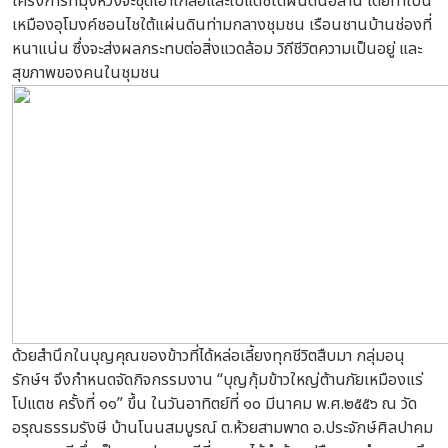
โครงการที่มุ่งหวังจะขุดเอาเกลือและโปแตชใต้ผืนดินอีสาน โดยทำเป็น
เหมืองอุโมงค์ชอนไชใต้แผ่นดินท่ามกลางชุมชน เรือนชานบ้านช่องที่
หนาแน่น ซึ่งจะส่งผลกระทบต่อสิ่งแวดล้อม วิถีชีวิตความเป็นอยู่ และ
สุขภาพของคนในชุมชน
ด้วยสำนึกในบุญคุณของข้าวที่ได้หล่อเลี้ยงทุกชีวิตสืบมา กลุ่มอนุ
รักษ์ฯ จึงกำหนดจัดกิจกรรมงาน “บุญกุ้มข้าวใหญ่ต้านภัยเหมืองแร่
โปแตช ครั้งที่ ๑๑” ขึ้น ในวันอาทิตย์ที่ ๑๐ มีนาคม พ.ศ.๒๕๕๖ ณ วัด
อรุณธรรมรังษี บ้านโนนสมบูรณ์ ต.ห้วยสามพาด อ.ประจักษ์ศิลปาคม