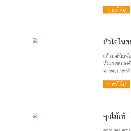
ข่าวทั่วไป
หัวใจในส
แล้วเธอก็ล้มพับ
ทั้งเงา สลบลง
ขาดตอนนครฝัน 
ข่าวทั่วไป
คุกไม้เท้
ดอกผลคนตาบอด 