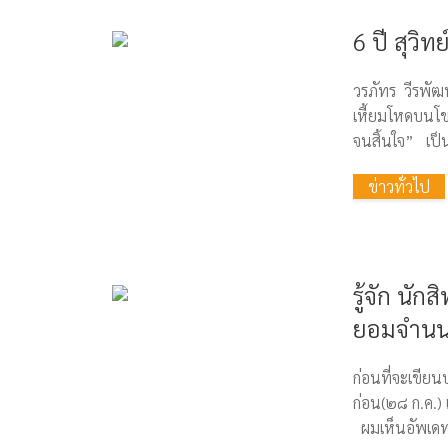
6 ปี สุวิท
วรภัทร วีร
เหี้ยมโหดบนโ
จนสิ้นใจ” เป็
ข่าวทั่วไป
รู้จัก นั
ยอมจำน
ก่อนที่จะเขี
ก่อน(๒๘ ก.ค.)
ผมเห็นอัพเดทล