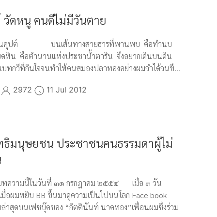
ย์ วัดหนู คนดีไม่มีวันตาย
พัฒนคุปต์ บนเส้นทางสายธารที่พานพบ คือทำนบ
ขดหิน คือตำนานแห่งประชาน้ำตาริน จึงอยากเดินบนดิน
นบทกวีที่กินใจจนทำให้คนสมองปลาทองอย่างผมจำได้จนขึ...
2972
11 Jul 2012
กสิทธิมนุษยชน ประชาชนคนธรรมดาผู้ไม่
น
ยนบทความนี้ในวันที่ ๓๑ กรกฎาคม ๒๕๕๔ เมื่อ ๓ วัน
 เมื่อผมหยิบ BB ขึ้นมาดูความเป็นไปบนโลก Face book
่าสุดบนเฟซบุ๊คของ “กิตตินันท์ นาคทอง”เพื่อนผมซึ่งร่วม