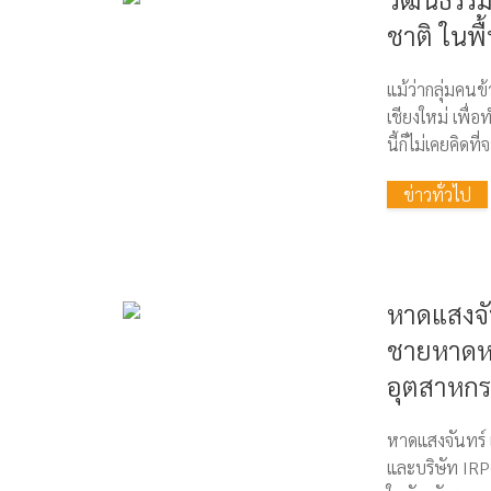
ชาติ ในพื้
แม้ว่ากลุ่มคนข
เชียงใหม่ เพื่
นี้ก็ไม่เคยคิด
ข่าวทั่วไป
หาดแสงจ
ชายหาดห
อุตสาหก
หาดแสงจันทร์ เ
และบริษัท IRPC