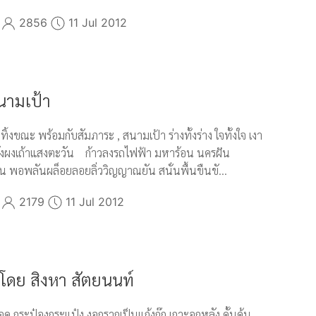
2856
11 Jul 2012
นามเป้า
ทิ้งขณะ พร้อมกับสัมภาระ , สนามเป้า ร่างทั้งร่าง ใจทั้งใจ เงา
ดั่งผงเถ้าแสงตะวัน ก้าวลงรถไฟฟ้า มหาร้อน นครฝัน
พอพลันผล็อยลอยลิ่ววิญญาณยัน สนั่นพื้นขืนขั...
2179
11 Jul 2012
า โดย สิงหา สัตยนนท์
กระป๋องกระแป๋ง งอกรากเป็นแก้งก๊ก เกาะอกหลัง ดั้นด้น