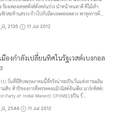
ง ร้องเพลงเศษสตังส์ดังหล่นร่วง นำหน้าคนตาดี ตีไม้เท้า
นฟ้าสะท้านสรวง ก้าวไปกับมืดบอดตลอดดวง พาทุกการตั...
2135
11 Jul 2012
มืองกำลังเปลี่ยนทิศในรัฐเวสต์เบงกอล
ย
ิ (1) วันที่ยี่สิบพฤษภาคมนี้ที่จริงน่าจะเป็นวันแห่งการเฉลิม
สิบ ห้าปีของการที่พรรคคอมมิวนิสต์อินเดีย( มาร์กซิสต์)
 Party of India( Marxist): CPI(M)[1]เป็น รั...
2544
11 Jul 2012