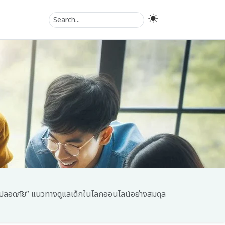
อย่างปลอดภัย” แนวทางดูแลเด็กในโลกออนไลน์อย่างสมดุล