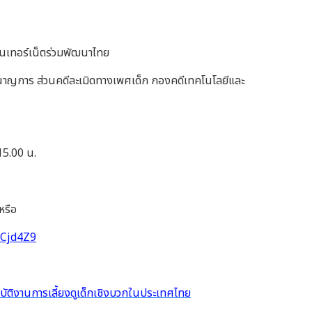
อินเทอร์เน็ตร่วมพัฒนาไทย
าญการ ส่วนคดีละเมิดทางเพศเด็ก กองคดีเทคโนโลยีและ
15.00 น.
หรือ
JCjd4Z9
ิบัติงานการเลี้ยงดูเด็กเชิงบวกในประเทศไทย