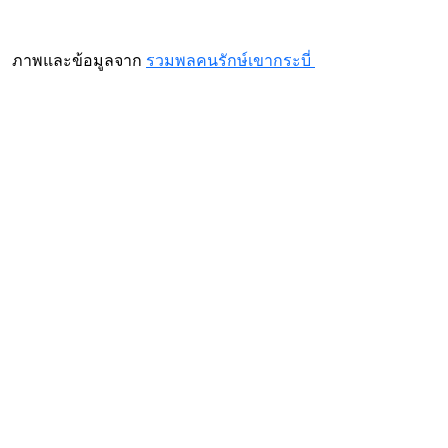
ภาพและข้อมูลจาก
รวมพลคนรักษ์เขากระบี่
About
เว็บไทยเอ็นจีโอ สนับสนุนการใช้สัญญาอนุญาตครีเอทีฟคอมมอนส์
และเผยแพร่แนวคิดวัฒนธรรมเสรี เนื้อหาในเว็บไซต์ไทยเอ็นจีโอดอท
โออาจี ท่านสามารถเอาไปใช้งานได้เลยโดยไม่ต้องขออนุญาต เพียง
ท่านระบุที่มาและห้ามทำการค้า
ThaiNGO Team