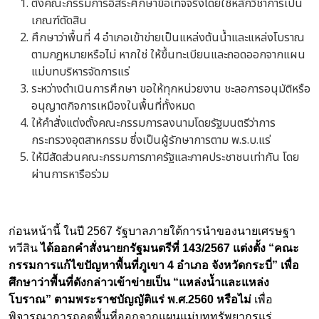
ตั้งคณะกรรมการอิสระศึกษาข้อเท็จจริงโดยใช้หลักวิชาการเป็น
เกณฑ์ตัดสิน
ศึกษาว่าพื้นที่ 4 อำเภอเข้าข่ายเป็นแหล่งต้นน้ำและแหล่งโบราณ
ตามกฎหมายหรือไม่ หากใช่ ให้ขึ้นทะเบียนและถอดออกจากแผน
แม่บทบริหารจัดการแร่
ระหว่างดำเนินการศึกษา ขอให้ทุกหน่วยงาน ชะลอการอนุมัติหรือ
อนุญาตกิจการเหมืองในพื้นที่ทั้งหมด
ให้คำสั่งแต่งตั้งคณะกรรมการลงนามโดยรัฐมนตรีว่าการ
กระทรวงอุตสาหกรรม ซึ่งเป็นผู้รักษาการตาม พ.ร.บ.แร่
ให้มีสัดส่วนคณะกรรมการภาครัฐและภาคประชาชนเท่ากัน โดย
ผ่านการหารือร่วม
ก่อนหน้านี้ ในปี 2567 รัฐบาลภายใต้การนำของนายเศรษฐา
ทวีสิน
ได้ออกคำสั่งนายกรัฐมนตรีที่
143/2567 แต่งตั้ง “คณะ
กรรมการแก้ไขปัญหาพื้นที่ภูเขา 4 อำเภอ จังหวัดกระบี่” เพื่อ
ศึกษาว่าพื้นที่ดังกล่าวเข้าข่ายเป็น “แหล่งน้ำและแหล่ง
โบราณ” ตามพระราชบัญญัติแร่ พ.ศ.2560 หรือไม่
เพื่อ
พิจารณาการถอดพื้นที่ออกจากแผนแม่บททรัพยากรแร่