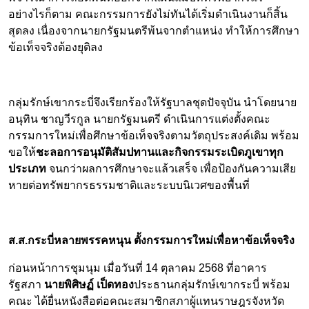
อย่างไรก็ตาม คณะกรรมการยังไม่ทันได้เริ่มดำเนินงานก็สิ้น
สุดลง เนื่องจากนายกรัฐมนตรีพ้นจากตำแหน่ง ทำให้การศึกษา
ข้อเท็จจริงต้องยุติลง
กลุ่มรักษ์เขากระบี่จึงเรียกร้องให้รัฐบาลชุดปัจจุบัน นำโดยนาย
อนุทิน ชาญวีรกูล นายกรัฐมนตรี ดำเนินการแต่งตั้งคณะ
กรรมการใหม่เพื่อศึกษาข้อเท็จจริงตามวัตถุประสงค์เดิม พร้อม
ขอให้
ชะลอการอนุมัติสัมปทานและกิจกรรมระเบิดภูเขาทุก
ประเภท
จนกว่าผลการศึกษาจะแล้วเสร็จ เพื่อป้องกันความเสีย
หายต่อทรัพยากรธรรมชาติและระบบนิเวศของพื้นที่
ส.ส.กระบี่หลายพรรคหนุน ตั้งกรรมการใหม่เพื่อหาข้อเท็จจริง
ก่อนหน้าการชุมนุม เมื่อวันที่ 14 ตุลาคม 2568 ที่อาคาร
รัฐสภา
นายพิศิษฏ์ เป็ดทอง
ประธานกลุ่มรักษ์เขากระบี่ พร้อม
คณะ ได้ยื่นหนังสือต่อคณะสมาชิกสภาผู้แทนราษฎรจังหวัด