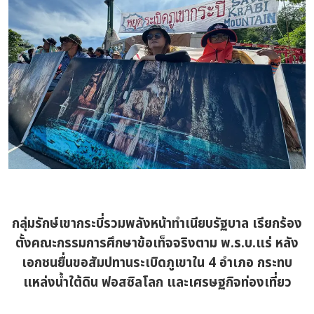
กลุ่มรักษ์เขากระบี่รวมพลังหน้าทำเนียบรัฐบาล เรียกร้อง
ตั้งคณะกรรมการศึกษาข้อเท็จจริงตาม พ.ร.บ.แร่ หลัง
เอกชนยื่นขอสัมปทานระเบิดภูเขาใน 4 อำเภอ กระทบ
แหล่งน้ำใต้ดิน ฟอสซิลโลก และเศรษฐกิจท่องเที่ยว