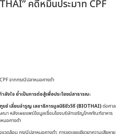
IOTHAI” คดีหมิ่นประมาท CPF
กำลังใจ ย้ำเป็นการต่อสู้เพื่อประโยชน์สาธารณ
ะ
ฑูรย์ เลี่ยนจำรูญ เลขาธิการมูลนิธิชีววิถี (BIOTHAI)
ต่อศาล
ษณา หลังเผยแพร่ข้อมูลเชื่อมโยงบริษัทเจริญโภคภัณฑ์อาหาร
าหมอคางดำ
ะสิ่งแวดล้อม กรณีปลาหมอคางดำ: การชดเชยเยียวยาความเสียหาย