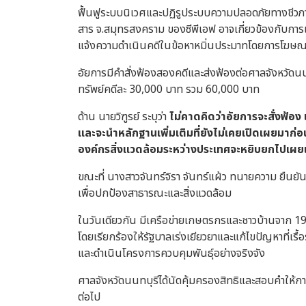
ฟื้นฟูระบบนิเวศและปฏิรูประบบความปลอดภัยทางชีวภาพ
สาร จ.สมุทรสงคราม ของซีพีเอฟ อาจเกี่ยวข้องกับการ
แจ้งความดำเนินคดีในข้อหาหมิ่นประมาทโดยการโฆษ
อัยการมีคำสั่งฟ้องสองคดีและส่งฟ้องต่อศาลจังหวัดนน
ทรัพย์คดีละ 30,000 บาท รวม 60,000 บาท
ด้าน
นายวิฑูรย์
ระบุว่า
ไม่คาดคิดว่าอัยการจะสั่งฟ้อง 
และจะนำหลักฐานเพิ่มเติมที่ยังไม่เคยเปิดเผยมาก่อ
องค์กรสิ่งแวดล้อมระหว่างประเทศจะหยิบยกไปเผยแพ
ขณะที่
นางสาวจันทร์จิรา จันทร์แผ้ว
ทนายความ ยืนยันแ
เพื่อปกป้องสาธารณะและสิ่งแวดล้อม
ในวันเดียวกัน มีเครือข่ายเกษตรกรและชาวบ้านจาก 1
โดยเรียกร้องให้รัฐบาลเร่งเยียวยาและแก้ไขปัญหาที่เร
และดำเนินโครงการควบคุมพันธุ์อย่างจริงจัง
ศาลจังหวัดนนทบุรีได้นัดคุ้มครองสิทธิและสอบคำให้กา
ต่อไป