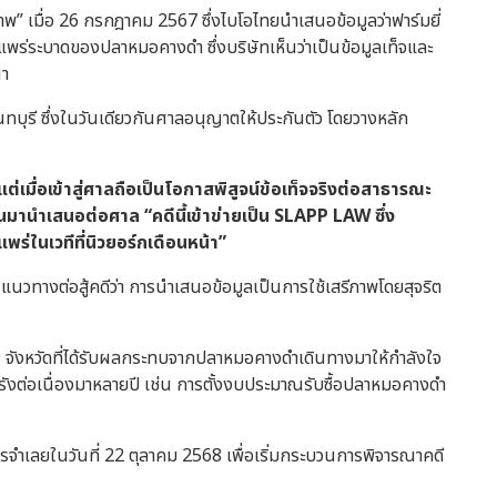
” เมื่อ 26 กรกฎาคม 2567 ซึ่งไบโอไทยนำเสนอข้อมูลว่าฟาร์มยี่
แพร่ระบาดของปลาหมอคางดำ ซึ่งบริษัทเห็นว่าเป็นข้อมูลเท็จและ
ณา
ทบุรี ซึ่งในวันเดียวกันศาลอนุญาตให้ประกันตัว โดยวางหลัก
แต่เมื่อเข้าสู่ศาลถือเป็นโอกาสพิสูจน์ข้อเท็จจริงต่อสาธารณะ
นมานำเสนอต่อศาล “คดีนี้เข้าข่ายเป็น
SLAPP LAW
ซึ่ง
ร่ในเวทีที่นิวยอร์กเดือนหน้า”
นวทางต่อสู้คดีว่า การนำเสนอข้อมูลเป็นการใช้เสรีภาพโดยสุจริต
9 จังหวัดที่ได้รับผลกระทบจากปลาหมอคางดำเดินทางมาให้กำลังใจ
ื้อรังต่อเนื่องมาหลายปี เช่น การตั้งงบประมาณรับซื้อปลาหมอคางดำ
รจำเลยในวันที่
22 ตุลาคม 2568
เพื่อเริ่มกระบวนการพิจารณาคดี