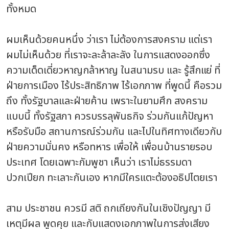
ทั้งหมด
ผมเห็นด้วยคนหนึ่ง ว่าเรา ไม่ต้องการสงคราม แต่เรา
ผมไม่เห็นด้วย ที่เราจะละล้าละลัง ในการแสดงออกซึ่ง
ความเด็ดเดี่ยวหาญกล้าหาญ ในสนามรบ และ รู้สึกแย่ ที่
ฝ่ายการเมือง ไร้ประสิทธิภาพ ไร้เอกภาพ ที่พูดนี้ คือรวม
ถึง ทั้งรัฐบาลและฝ่ายค้าน เพราะในยามศึก สงคราม
แบบนี้ ทั้งรัฐสภา ควรบรรลุพันธกิจ ร่วมกันแก้ปัญหา
หรือรับมือ สถานการณ์ร่วมกัน และไปในทิศทางเดียวกับ
ฝ่ายความมั่นคง หรือทหาร เพื่อให้ เพื่อนบ้านรายรอบ
ประเทศ โดยเฉพาะกัมพูชา เห็นว่า เราไม่ธรรมดา
ปวกเปียก ทะเลาะกันเอง หากมีใครแตะต้องอธิปไตยเรา
สาม ประชาชน ควรมี สติ ถกเถียงกันในเชิงปัญญา มี
เหตุมีผล พูดคุย และกับแสดงเอกภาพในการส่งเสียง