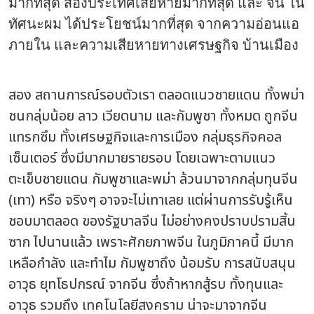
มากที่สุด สองประเทศเสียหายมากที่สุด และ จีน ใน
ทัศนะผม ได้ประโยชน์มากที่สุด จากความอ่อนแอ
ภายใน และความเสียหายทางเศรษฐกิจ บ้านเมือง
สอง สถานการณ์รอบตัวเรา ตลอดแนวชายแดน ทั้งพม่า
ชนกลุ่มน้อย ลาว เวียดนาม และกัมพูชา ทั้งหมด ถูกจีน
แทรกซึม ทั้งเศรษฐกิจและการเมือง กลุ่มธุรกิจคอล
เซ็นเตอร์ ซึ่งมีมากมายรายรอบ โดยเฉพาะตามแนว
ตะเข็บชายแดน กัมพูชาและพม่า ล้วนมาจากกลุ่มทุนจีน
(เทา) หรือ จริงๆ อาจจะไม่เทาเลย แต่ผ่านการรับรู้เห็น
ชอบมาตลอด ของรัฐบาลจีน ไม่อย่างคงปราบปรามสิ้น
ซาก ไปนานแล้ว เพราะศักยภาพจีน ในภูมิภาคนี้ มีมาก
เหลือกำลัง และทำไม กัมพูชาถึง น้อมรับ การสนับสนุน
อาวุธ ยุทโธปกรณ์ จากจีน ซึ่งถ้าหากสู้รบ ทั้งทุนและ
อาวุธ รวมถึง เทคโนโลยีสงคราม น่าจะมาจากจีน