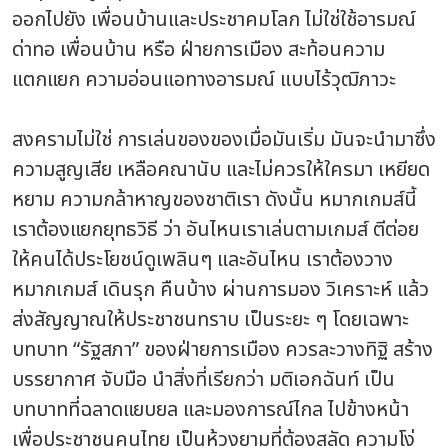
ออกไปยัง เพื่อนบ้านและประชาคมโลก ไม่ใช่ใช้อารมณ์
ด่าทอ เพื่อนบ้าน หรือ ฝ่ายการเมือง สะท้อนความ
แตกแยก ความอ่อนแอทางอารมณ์ แบบไร้วุฒิภาวะ
สงครามไม่ใช่ การเล่นของของเมื่อมันเริ่ม มันจะนำมาซึ่ง
ความสูญเสีย เหลือคณานับ และไม่ควรให้ใครมา เหยียด
หยาม ความกล้าหาญของชาติเรา ดังนั้น หมากเกมส์นี้
เราต้องแยกยุทธวิธี ว่า อันไหนเราเล่นตามเกมส์ ตีต่อย
ให้คนได้ประโยชน์ดูเพลินๆ และอันไหน เราต้องวาง
หมากเกมส์ เดินรุก คืนบ้าง ผ่านการมอง วิเคราะห์ แล้ว
ส่งสัญญาณให้ประชาชนทราบ เป็นระยะ ๆ โดยเฉพาะ
บทบาท “รัฐสภา” ของฝ่ายการเมือง ควรละวางทิฐิ สร้าง
บรรยากาศ จับมือ นำสิ่งที่เรียกว่า มติเอกฉันท์ เป็น
บทบาทที่ฉลาดแยบยล และมองการณ์ไกล ไปข้างหน้า
เพื่อประชาชนคนไทย เป็นห้วงยามที่ต้องสลัด ความโง่