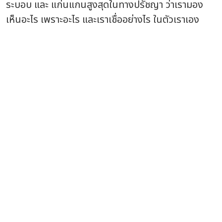
ระบอบ และ แก่นแกนสูงสุดในทางปรัชญา ว่าเรามอง
เห็นอะไร เพราะอะไร และเราเชื่ออย่างไร ในตัวเราเอง
About
เว็บไทยเอ็นจีโอ สนับสนุนการใช้สัญญาอนุญาตครีเอทีฟคอมมอนส์
และเผยแพร่แนวคิดวัฒนธรรมเสรี เนื้อหาในเว็บไซต์ไทยเอ็นจีโอดอท
โออาจี ท่านสามารถเอาไปใช้งานได้เลยโดยไม่ต้องขออนุญาต เพียง
ท่านระบุที่มาและห้ามทำการค้า
ThaiNGO Team
ติดต่อประสานงาน - Contact :