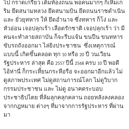
ไป กราดเกรี้ยว เต็มท้องถนน พอคนมากๆ ก็เหิมเก
ริม ยึดสนามหลวง ยึดสนามบิน ยึดถนนราชดำเนิน
และ ยั่วยุทหาร ให้ ยึดอำนาจ ซึ่งทหาร ก็โง่ และ
หัวอ่อน เจอปลุกเร้า เลือดรักชาติ เจอปลุกเร้า ว่า มี
คนจะทำลายสถาบัน ก็จะรีบแจ้น ขนปืน ขนทหาร
ขับรถถังออกมา ไล่ยิงประชาชน ซึ่งเหตุการณ์
แบบนี้ เกิดขึ้นตลอด ทุก
หรือ
ปี วนเวียน
10
20
รัฐประหาร ล่าสุด คือ
ปีนี้
ครบ
ปี พอดี
2557
2568
10
ไอ้ห่านี่ ก็กระเหี้ยนกระหือรือ จะออกมาอีกแล้ว
ไม่
ดูสภาพประเทศ ไม่ดูสถานการณ์โลก ไม่ดูวิบาก
กรรมประชาชน และ ไม่ดู อนาคตระบอบ
ประชาธิปไตย ที่ล้มลุกคลุกคลาน ถอยหลังลงคลอง
จากกฎหมาย ต่างๆ ที่มาจากการรัฐประหาร ที่ผ่าน
มา