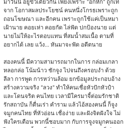
มาวันนี้ อยู่ขั้วเดียวกัน เพียงเพราะ “อกหัก” ถูกเท
จาก โอกาสผลประโยชน์ คนหนึ่งโกรธเพราะถูก
ถอนโฆษณา และอีกคน เพราะถูกใช้แค่เป็นหมา
เฝ้านาย คอยเห่า คอยกัด ไล่ฟัด ปกป้องนาย แต่
นายไม่ให้อะไรตอบแทน ที่สมน้ำสมเนื้อ ตามที่
อยากได้ เลย แว้ง... หันมาจะฟัด อดีตนาย
สองคนนี้ มีความสามารถมากในการ กล่อมเกลา
หลอกล่อ โน้มน้าว ชักจูง ไปจนถึงครอบงำ ด้วย
ลีลา การพูด การหว่านล้อม ยกข้อมูลประกอบอ้าง
สร้างความจริง “ลวง” ทำให้คนเชื่อหัวปักหัวปำ
และโดนจริต คนไทย เวลามีใครมาจี้ต่อมรักชาติ
รักสถาบัน ก็ตื่นเร่า คำราม แล้วไอ้สองคนนี้ ก็จูง
จมูกคนไทย ที่หัวอ่อน เชื่อง่าย และฝังจิตฝังใจ ไม่
ฟังใครเตือน พวกนี้ชอบมาก กับการจูงจมูกคนออก