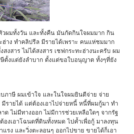
ัวผมทั้งวัน และทั้งคืน มันกัดกินใจผมมาก กิน
่าง ทำคลิปรีล มีรายได้เพราะ คนแห่ชมมาก
 ทั้งสงสาร ไม่ได้สงสาร เชฟกระทะฮ่างนะครับ ผม
ีตั้งแต่ยังลำบาก ตั้งแต่ขอใบอนุญาต ทั้งๆที่ยัง
เก็บภาษี ผมเข้าใจ และในใจผมยินดีจ่าย จ่าย
 มีรายได้ แต่ต้องเอาไปจ่ายหนี้ หนี้ที่ผมกู้มา ทำ
ลาด ไม่มีทางออก ไม่มีการช่วยเหลือใดๆ จากรัฐ
จนต้องเอาโฉนดที่ดินทั้งหมด ไปค้ำเพื่อกู้ มาลงทุน
ายค่าแรง และวิ่งตะลอนๆ ออกไปขาย ขายได้ก็เอา