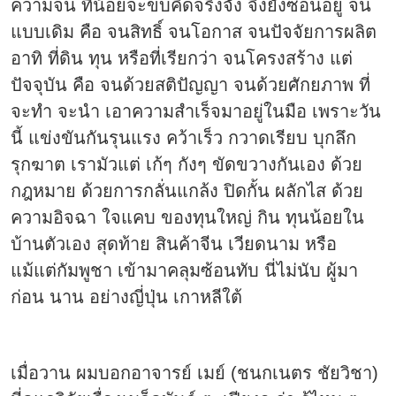
ความจน ที่น้อยจะขบคิดจริงจัง จึงยังซ่อนอยู่ จน
แบบเดิม คือ จนสิทธิ์ จนโอกาส จนปัจจัยการผลิต
อาทิ ที่ดิน ทุน หรือที่เรียกว่า จนโครงสร้าง แต่
ปัจจุบัน คือ จนด้วยสติปัญญา จนด้วยศักยภาพ ที่
จะทำ จะนำ เอาความสำเร็จมาอยู่ในมือ เพราะวัน
นี้ แข่งขันกันรุนแรง คว้าเร็ว กวาดเรียบ บุกลึก
รุกฆาต เรามัวแต่ เก้ๆ กังๆ ขัดขวางกันเอง ด้วย
กฎหมาย ด้วยการกลั่นแกล้ง ปิดกั้น ผลักไส ด้วย
ความอิจฉา ใจแคบ ของทุนใหญ่ กิน ทุนน้อยใน
บ้านตัวเอง สุดท้าย สินค้าจีน เวียดนาม หรือ
แม้แต่กัมพูชา เข้ามาคลุมซ้อนทับ นี่ไม่นับ ผู้มา
ก่อน นาน อย่างญี่ปุ่น เกาหลีใต้
เมื่อวาน ผมบอกอาจารย์ เมย์ (ชนกเนตร ชัยวิชา)