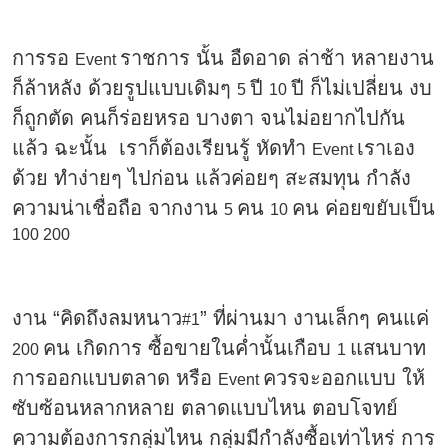
การรอ
ราชการ นั้น อืดอาด ล่าช้า หลายงาน
Event
ก็ล้าหลัง ด้วยรูปแบบเดิมๆ
ปี
ปี ก็ไม่เปลี่ยน งบ
5
10
ก็ถูกตัด คนก็ร่อยหรอ บางตา จนไม่อยากไปกัน
แล้ว ฉะนั้น เราก็ต้องเรียนรู้ หัดทำ
เราเอง
Event
ด้วย ทำง่ายๆ ไปก่อน แล้วค่อยๆ สะสมทุน กำลัง
ความน่าเชื่อถือ จากงาน
คน
คน ค่อยขยับเป็น
5
10
100 200
งาน “คิดถึงลมหนาว
” ที่ผ่านมา งานเล็กๆ คนแค่
#1
คน เกิดการ ซื้อขายในค่ำนั้นเกือบ
แสนบาท
200
1
การออกแบบตลาด หรือ
ควรจะออกแบบ ให้
Event
ซับซ้อนหลากหลาย ตลาดแบบไหน ตอบโจทย์
ความต้องการกลุ่มไหน กลุ่มมีกำลังซื้อเท่าไหร่ การ