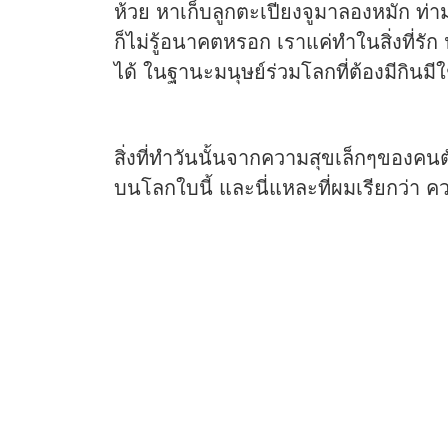
ห้วย หาเก็บลูกตะเปียงจูมาลองหมัก ท่
ก็ไม่รู้อนาคตหรอก เราแค่ทำในสิ่งที่รัก
ได้ ในฐานะมนุษย์ร่วมโลกที่ต้องมีกินมีใ
สิ่งที่ทำวันนั้นจากความสุขเล็กๆของค
บนโลกใบนี้ และนี่แหละที่ผมเรียกว่า ค
About
เว็บไทยเอ็นจีโอ สนับสนุนการใช้สัญญาอนุญาตครีเอท
คอมมอนส์และเผยแพร่แนวคิดวัฒนธรรมเสรี เนื้อหาใ