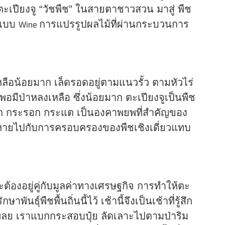
ตะเปียงจู “วัชพืช” ในสายตาชาวสวน มาสู่ พืช
ปแบบ
การแปรรูปผลไม้ที่ผ่านกระบวนการ
Wine
ลือน้อยมาก เล็ดรอดอยู่ตามแนวรั้ว ตามหัวไร่
พอมีป่าหลงเหลือ ซึ่งน้อยมาก ตะเปียงจูเป็นพืช
วกนก กระรอก กระแต เป็นองคาพยพที่สำคัญของ
ูญหายไปกับการครอบครองของพืชเชิงเดี่ยวแทบ
ต้องอยู่คู่กับมูลค่าทางเศรษฐกิจ การทำให้ตะ
ันธุ์พืชพื้นถิ่นนี้ไว้ เช้านี้จึงเป็นเช้าที่รู้สึก
าเพลย เราแบกกระสอบปุ๋ย ลัดเลาะไปตามป่าริม