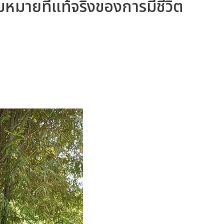
วามหมายที่แท้จริงของการมีชีวิต