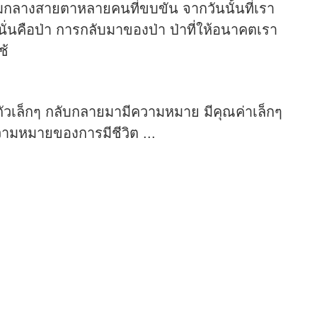
ามกลางสายตาหลายคนที่ขบขัน จากวันนั้นที่เรา
 นั่นคือป่า การกลับมาของป่า ป่าที่ให้อนาคตเรา
ช้
นตัวเล็กๆ กลับกลายมามีความหมาย มีคุณค่าเล็กๆ
วามหมายของการมีชีวิต ...
ThaiNGO Team
C
ีฟ
ติดต่อประสานงาน - Contact : 099-014-3797
204
น
10