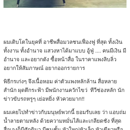
ผมเติบโตในยุคที่ อาชีพสื่อมวลชนเฟื่องฟู ที่สุด ทั้งเงิน
ทั้งงาน ทั้งอำนาจ แสวงหาได้มาแบบ อู้ฟู่ .... คนมีเงิน มี
อำนาจ และอยากดัง ซื้อหน้าสื่อ ในราคาแพงลิบลิ่ว
อยากให้สัมภาษณ์ อยากออกรายการ
พิธีกรเก่งๆ จึงเนื้อหอม ค่าตัวแพงหลักล้าน สื่อหลาย
สำนัก ผุดตึกระฟ้า มีพนักงานควักไขว่ ทีวีช่องหลัก นัก
ข่าวขับรถหรูๆ เย่อหยิ่ง หัวควยมาก!!
ผมเคยไปทำข่าวกับมนุษย์พวกนี้ ยอมรับเลย ว่า แอบถ่ม
น้ำลายตามหลัง ด้วยความหมั่นไส้และเกลียดชัง ที่สุด
สื่อเองก็มีศักดินา มีชนชั้น หัวใหญ่หัวเล็ก หัวเขียวหรือ